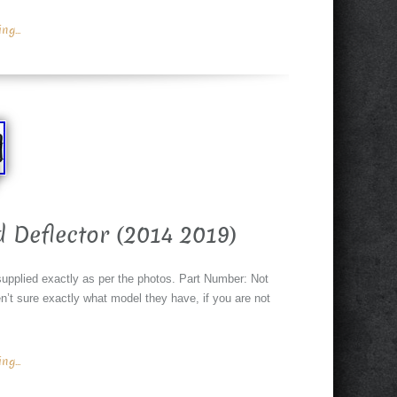
g...
Deflector (2014 2019)
 supplied exactly as per the photos. Part Number: Not
ren’t sure exactly what model they have, if you are not
g...