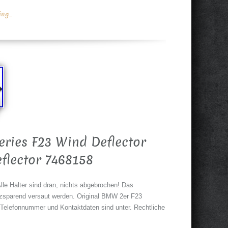
g...
ies F23 Wind Deflector
flector 7468158
le Halter sind dran, nichts abgebrochen! Das
tzsparend versaut werden. Original BMW 2er F23
 Telefonnummer und Kontaktdaten sind unter. Rechtliche