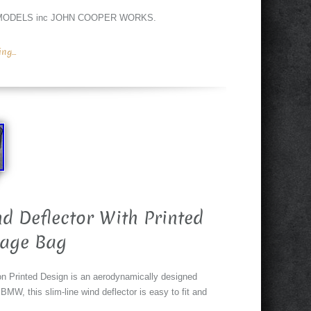
 MODELS inc JOHN COOPER WORKS.
g...
d Deflector With Printed
rage Bag
on Printed Design is an aerodynamically designed
MW, this slim-line wind deflector is easy to fit and