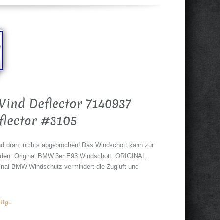
ind Deflector 7140937
lector #3105
nd dran, nichts abgebrochen! Das Windschott kann zur
erden. Original BMW 3er E93 Windschott. ORIGINAL
l BMW Windschutz vermindert die Zugluft und
g...