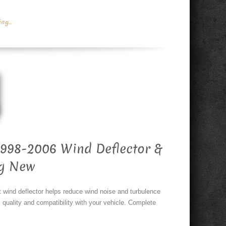
g...
998-2006 Wind Deflector &
ag New
nt wind deflector helps reduce wind noise and turbulence
quality and compatibility with your vehicle. Complete