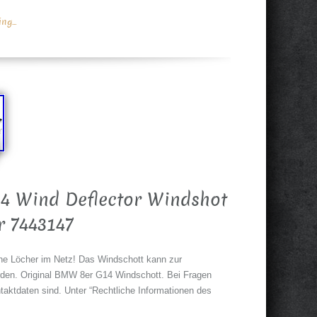
g...
 Wind Deflector Windshot
r 7443147
ne Löcher im Netz! Das Windschott kann zur
rden. Original BMW 8er G14 Windschott. Bei Fragen
aktdaten sind. Unter “Rechtliche Informationen des