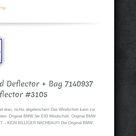
g...
 Deflector + Bag 7140937
lector #3105
nd dran, nichts abgebrochen! Das Windschott kann zur
erden. Original BMW 3er E93 Windschott. Original BMW
T – KEIN BILLIGER NACHBAU!!! Der Original BMW