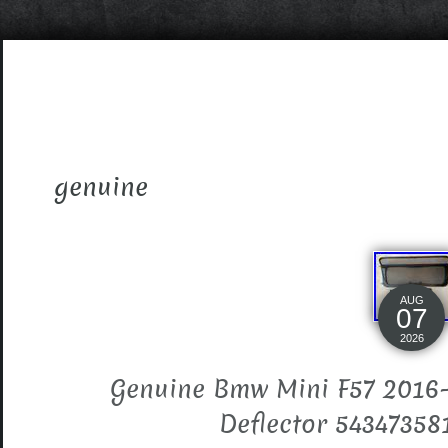
genuine
AUG
07
2026
Genuine Bmw Mini F57 2016-
Deflector 54347358